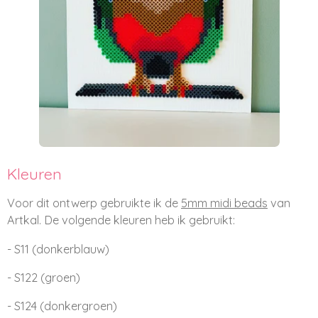
Kleuren
Voor dit ontwerp gebruikte ik de
5mm midi beads
van
Artkal. De volgende kleuren heb ik gebruikt:
- S11 (donkerblauw)
- S122 (groen)
- S124 (donkergroen)