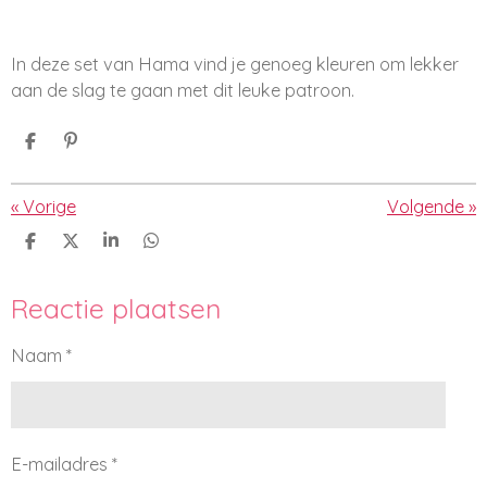
In deze set van Hama vind je genoeg kleuren om lekker
aan de slag te gaan met dit leuke patroon.
D
P
e
i
l
n
e
n
«
Vorige
Volgende
»
n
e
n
D
D
S
D
e
e
h
e
l
e
a
l
Reactie plaatsen
e
l
r
e
n
e
n
Naam *
E-mailadres *