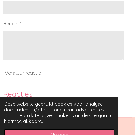
Bericht *
Verstuur reactie
Reacties
Deze website gebruikt cookies voor analyse-
Er zijn geen reacties geplaatst.
doeleinden en/of het tonen van advertenties.
Door gebruik te blijven maken van de site gaat u
hiermee akkoord.
© 2021 - 2026 Creatief met strijkkralen
Akkoord
Powered by
JouwWeb